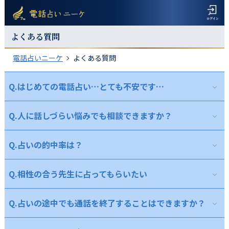
よくある質問
電話占いニーケ
よくある質問
Q.
はじめての電話占い…とても不安です…
Q.
A.
人に話しづらい悩みでも相談できますか？
ニーケでは、占いの的中力はもちろんのこと、コミュニケー
ション能力や人柄、お客様に寄り添いお気持ちを汲み取る能力
も含め、高い基準をクリアした占い師の先生方が多く在籍して
Q.
A.
占いの的中率は？
人になかなか相談できないお悩みや、面と向かっては言いづ
おります。ご不安のある方も、気軽に安心してご利用できるサ
らいお悩みもありますよね。ニーケに在籍する占い師は日頃か
イトとなっております。

ら多種多様なご相談を受けている熟練の先生方ばかりです。 電
また、初めての電話占いでご心配な方におすすめな方法は、お
Q.
A.
相性の合う先生に占ってもらいたい
ニーケでは、実績・実力のある優秀な先生方が沢山在籍して
話占いでは、どのようなご相談内容でも真摯に受け止め、お客
電話をお掛けになる前に、お手元にご相談内容のメモ等をご用
おります。しかし、お客様と占い師の相性によって、占いの結
様にとって最良の解決への道をご提案させていただきます。
意いただくことです。

果が変わることもあり、相性が合わない場合、稀に的中率が下
スムーズに会話を進められるだけでなく、貴重なお時間も効率
Q.
A.
占いの途中でも通話を終了することはできますか？
占い師の先生方のプロフィールをご覧いただきますと、先生
がる場合もございます。

よく活用していただけるので、是非お試し下さい。
方の占いの得意分野、鑑定のタイプやメッセージが記載されて
こういった場合、お客様のご相談内容と相性の良い占い師をマ
いますので、先生をお選びになる上でご参考にしていただけれ
ッチングすることができる『コンシェルジュ』というサービス