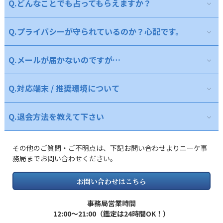
Q.
A.
どんなことでも占ってもらえますか？
お客様のお好きなタイミングで電話をお切りいただくことが
ばと存じます。また、当ニーケ事務局には「コンシェルジュ」
をニーケでは行っております。一度お気軽にご相談ください。
できます。ご相談中の占い師との相性が合わないと感じられた
という、お客様と相性のいい占い師の先生をご紹介するサービ
場合も、いつでも鑑定を終了していただけます。その際は「こ
スもございます。話し方やお伝えの仕方などのご希望をいただ
Q.
A.
プライバシーが守られているのか？心配です。
ご相談内容が下記に該当する場合、ご相談をお受けしかねま
こまでで結構です。」など、一言添えて電話をお切りいただけ
けましたら、相性のいい先生をご紹介することも可能ですの
すので、予めご了承ください。

ますと幸いです。

で、ぜひご活用くださいませ。
・人の生死、病気の診断、生き物の寿命に関する内容

※相談の途中で電話をお切りになった場合も鑑定料金は通常通
Q.
A.
メールが届かないのですが…
お客様の個人情報は弊社の定めるプライバシーポリシーに基
・ギャンブル・株・投資などに関わる内容

りに発生致します。予めご了承くださいませ。
づき厳重に管理を行い、本サービスホストの利用に関わる目的
・試験の合否に関する内容

以外で第三者に提供することはございません。また、在籍して
・犯罪・法に抵触する内容

Q.
A.
対応端末 / 推奨環境について
電話占いニーケからのメールが迷惑メールに分類されてしま
いる占い師にもお客様の個人情報に関しましては厳重にお取扱
・遺失物に関する内容

っている恐れがあります。お手数ですが各電話会社ごとの【迷
いするよう徹底しておりますのでご安心下さいませ。
・政治・宗教・紛争に関する内容

惑メール設定】をご確認いただき、正常に受信できるよう設定
・第三者を不幸に陥れる施術

Q.
A.
退会方法を教えて下さい
お客様に安心・快適にサービスをご利用いただくために、
最
し直して下さいますようお願い致します。
・その他、相談とはかけ離れた内容
新のスマートフォンOS（iOS・Android）でのご利用を推奨
し
※ドメイン指定拒否の設定をされている方は当サイトのドメイ
ております。
ンである[niikee.jp]、[regist-niikee.jp]、[payment-
A.
ご退会希望の旨をニーケ事務局お客様サポートまでメール、
その他のご質問・ご不明点は、下記お問い合わせよりニーケ事
niikee.jp]の解除をお願い致します。
もしくはお電話でお伝え下さいませ。なお、料金の未清算分が
■対応環境（2025年4月現在）
務局までお問い合わせください。
【会社別迷惑メール設定・ドメイン受信設定方法】
ある場合は、清算が完了してからのご退会となります。
iOS 16 以上
docomo
Android 13 以上
お問い合わせはこちら
au
当サービスは上記の対応環境以外では、正常にご利用いただけ
softbank
ない場合がございます。
事務局営業時間
12:00〜21:00
（鑑定は24時間OK！）
できる限り最新バージョンへアップデートいただくことで、よ