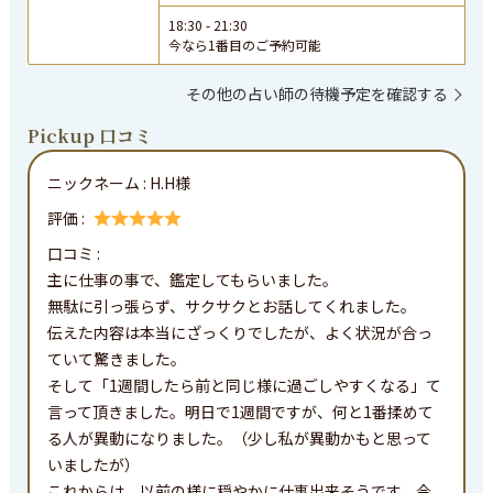
18:30
-
21:30
今なら1番目のご予約可能
その他の占い師の待機予定を確認する
Pickup 口コミ
ニックネーム :
H.H様
評価 :
口コミ : 
主に仕事の事で、鑑定してもらいました。

無駄に引っ張らず、サクサクとお話してくれました。

伝えた内容は本当にざっくりでしたが、よく状況が合っ
ていて驚きました。

そして「1週間したら前と同じ様に過ごしやすくなる」て
言って頂きました。明日で1週間ですが、何と1番揉めて
る人が異動になりました。（少し私が異動かもと思って
いましたが）

これからは、以前の様に穏やかに仕事出来そうです。今