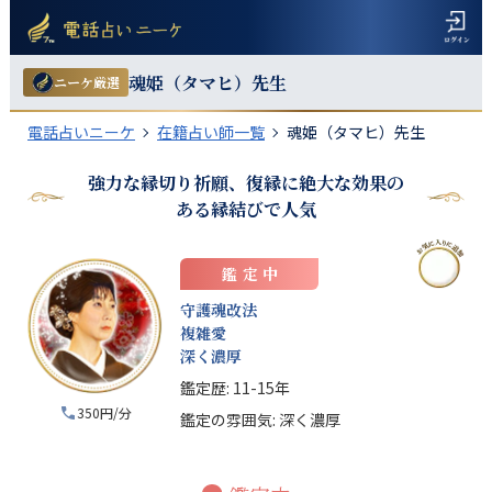
魂姫（タマヒ）
先生
ニーケ厳選
電話占いニーケ
在籍占い師一覧
魂姫（タマヒ）先生
強力な縁切り祈願、復縁に絶大な効果の
ある縁結びで人気
鑑定中
守護魂改法
複雑愛
深く濃厚
鑑定歴:
11-15年
350円/分
鑑定の雰囲気:
深く濃厚