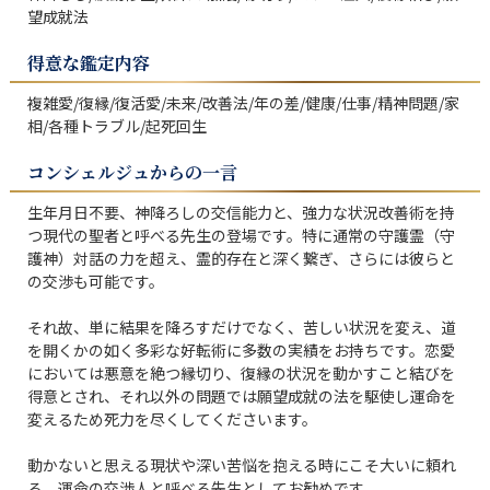
望成就法
得意な鑑定内容
複雑愛/復縁/復活愛/未来/改善法/年の差/健康/仕事/精神問題/家
相/各種トラブル/起死回生
コンシェルジュからの一言
生年月日不要、神降ろしの交信能力と、強力な状況改善術を持
つ現代の聖者と呼べる先生の登場です。特に通常の守護霊（守
護神）対話の力を超え、霊的存在と深く繋ぎ、さらには彼らと
の交渉も可能です。

それ故、単に結果を降ろすだけでなく、苦しい状況を変え、道
を開くかの如く多彩な好転術に多数の実績をお持ちです。恋愛
においては悪意を絶つ縁切り、復縁の状況を動かすこと結びを
得意とされ、それ以外の問題では願望成就の法を駆使し運命を
変えるため死力を尽くしてくださいます。

動かないと思える現状や深い苦悩を抱える時にこそ大いに頼れ
る、運命の交渉人と呼べる先生としてお勧めです。