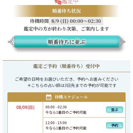
鑑定中
順番待ち状況
待機時間
8/9 (日) 00:00～02:30
鑑定中の方が終わり次第、ご案内します
順番待ちに並ぶ
鑑定ご予約（順番待ち）受付中
ご希望の日時をお選びいただき、予約へお進みください

            ＊こちらの占い師は3日先までの予約が可能です
待機スケジュール
08/09(日)
00:00
-
02:30
並ぶ
今なら1番目のご予約可能
12:00
-
15:00
予約
今なら1番目のご予約可能