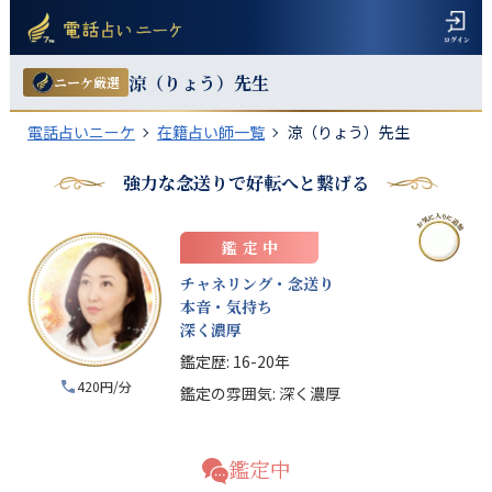
涼（りょう）
先生
ニーケ厳選
電話占いニーケ
在籍占い師一覧
涼（りょう）先生
強力な念送りで好転へと繋げる
鑑定中
チャネリング・念送り
本音・気持ち
深く濃厚
鑑定歴:
16-20年
420円/分
鑑定の雰囲気:
深く濃厚
鑑定中