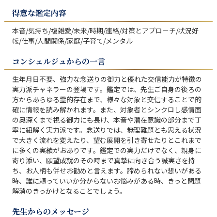
得意な鑑定内容
本音/気持ち/複雑愛/未来/時期/連絡/対策とアプローチ/状況好
転/仕事/人間関係/家庭/子育て/メンタル
コンシェルジュからの一言
生年月日不要、強力な念送りの御力と優れた交信能力が特徴の
実力派チャネラーの登場です。鑑定では、先生ご自身の後ろの
方からあらゆる霊的存在まで、様々な対象と交信することで的
確に情報を読み解かれます。また、対象者とシンクロし感情面
の奥深くまで視る御力にも長け、本音や潜在意識の部分まで丁
寧に紐解く実力派です。念送りでは、無理難題とも思える状況
で大きく流れを変えたり、望む展開を引き寄せたりとこれまで
に多くの実績がおありです。鑑定での実力だけでなく、親身に
寄り添い、願望成就のその時まで真摯に向き合う誠実さを持
ち、お人柄も併せお勧めと言えます。諦められない想いがある
時、誰に頼っていいか分からないお悩みがある時、きっと問題
解消のきっかけとなることでしょう。
先生からのメッセージ