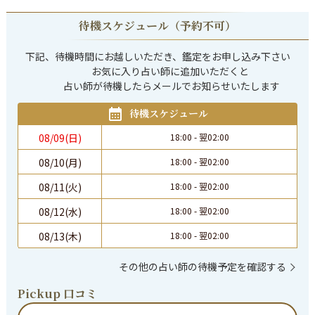
待機スケジュール（予約不可）
下記、待機時間にお越しいただき、鑑定をお申し込み下さい

            お気に入り占い師に追加いただくと

             占い師が待機したらメールでお知らせいたします
待機スケジュール
08/09(日)
18:00
-
翌
02:00
08/10(月)
18:00
-
翌
02:00
08/11(火)
18:00
-
翌
02:00
08/12(水)
18:00
-
翌
02:00
08/13(木)
18:00
-
翌
02:00
その他の占い師の待機予定を確認する
Pickup 口コミ