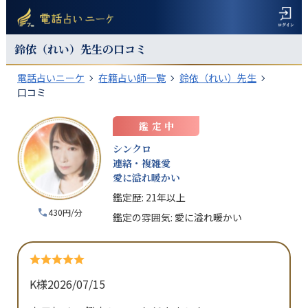
鈴依（れい）
先生の口コミ
電話占いニーケ
在籍占い師一覧
鈴依（れい）先生
口コミ
鑑定中
シンクロ
連絡・複雑愛
愛に溢れ暖かい
鑑定歴:
21年以上
430円/分
鑑定の雰囲気:
愛に溢れ暖かい
K様
2026/07/15