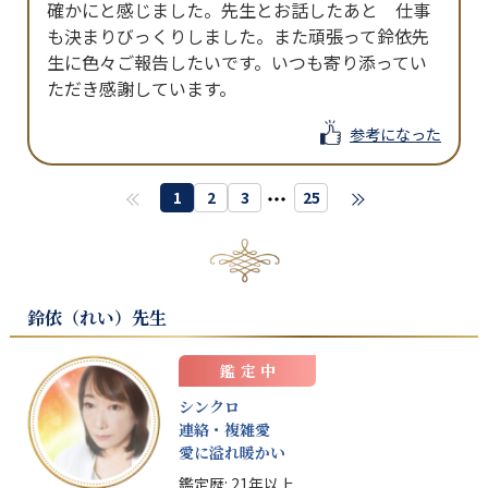
確かにと感じました。先生とお話したあと　仕事
も決まりびっくりしました。また頑張って鈴依先
生に色々ご報告したいです。いつも寄り添ってい
参考になった
・・・
1
2
3
25
鈴依（れい）
先生
鑑定中
シンクロ
連絡・複雑愛
愛に溢れ暖かい
鑑定歴:
21年以上