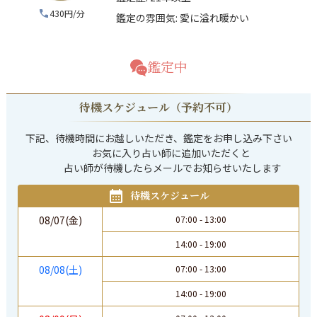
430円/分
鑑定の雰囲気:
愛に溢れ暖かい
鑑定中
待機スケジュール（予約不可）
下記、待機時間にお越しいただき、鑑定をお申し込み下さい

            お気に入り占い師に追加いただくと

             占い師が待機したらメールでお知らせいたします
待機スケジュール
08/07(金)
07:00
-
13:00
14:00
-
19:00
08/08(土)
07:00
-
13:00
14:00
-
19:00