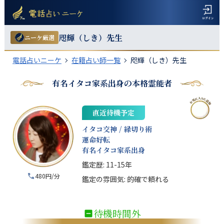
咫輝（しき）
先生
ニーケ厳選
電話占いニーケ
在籍占い師一覧
咫輝（しき）先生
有名イタコ家系出身の本格霊能者
直近待機予定
イタコ交神 / 縁切り術
運命好転
有名イタコ家系出身
鑑定歴:
11-15年
480円/分
鑑定の雰囲気:
的確で頼れる
待機時間外