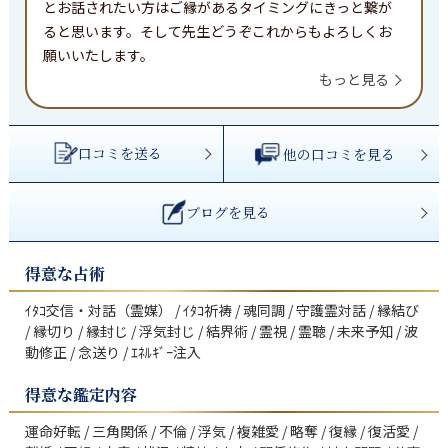
とお話されたい方はご縁があるタイミングにきっと繋が
ると思います。そして先生どうぞこれからもよろしくお
願いいたします。
もっと見る
口コミを送る
他の口コミを見る
ブログを見る
得意な占術
ｲﾀｺ交信・対話（霊媒） / ｲﾀｺ祈祷 / 魂同調 / 守護霊対話 / 縁結び 
/ 縁切り / 縁封じ / 浮気封じ / 結界術 / 霊視 / 霊聴 / 未来予知 / 波
動修正 / 念送り / ｴﾈﾙｷﾞｰ注入
得意な鑑定内容
運命好転 / 三角関係 / 不倫 / 浮気 / 複雑愛 / 略奪 / 復縁 / 復活愛 / 