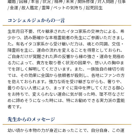
離婚 / 因縁 / 本音 / 状況 / 精神 / 未来 / 関係修復 / 対人問題 / 仕事 
/ 金運 / 故人鑑定 / 霊障 / ペットの気持ち / 起死回生
コンシェルジュからの一言
生年月日不要、代々継承されたイタコ家系の交神力による、希
少かつ、読み筋確かな本格霊能者の先生にご参画いただきまし
た。有名イタコ家系から受け継いだ力は、魂との同調、交信・
降霊術を主に、運命の流れを変えることを得意としておられ、
ご自身だけが覚醒された声の反響から縁の強さ・運命を見極め
る力によって、貴方を取り巻く状況の因果や、想い人の胸中ま
でを詳しく解明してくださいます。また、一族独自の縁切り術
では、その効果に全国から依頼者が殺到し、各地にファンの方
を抱えておられます。強力な術を受け継ぎながらも、奢りや、
曇りのない人徳により、まっすぐに背中を押してくださる御心
をお持ちで、変えられない運命に気が弱った時、理不尽なさだ
めに諦めそうになった時には、特にお勧めできる実力派の霊能
者です。
先生からのメッセージ
幼い頃から本物の力が身近にあったことで、自分自身、この運