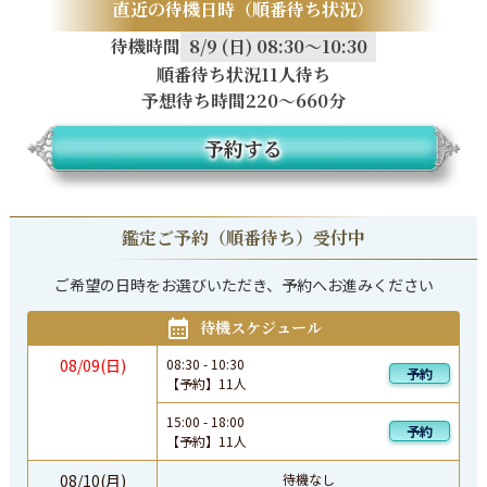
直近の待機日時（順番待ち状況）
待機時間
8/9 (日) 08:30～10:30
順番待ち状況
11人待ち
予想待ち時間
220〜660分
予約する
鑑定ご予約（順番待ち）受付中
ご希望の日時をお選びいただき、予約へお進みください
待機スケジュール
08/09(日)
08:30
-
10:30
予約
【予約】
11
人
15:00
-
18:00
予約
【予約】
11
人
08/10(月)
待機なし