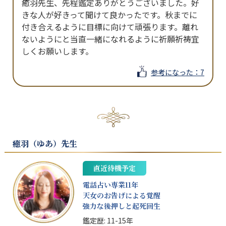
癒羽先生、先程鑑定ありがとうございました。好
きな人が好きって聞けて良かったです。秋までに
付き合えるように目標に向けて頑張ります。離れ
ないようにと当直一緒になれるように祈願祈祷宜
参考になった
：7
癒羽（ゆあ）
先生
直近待機予定
電話占い専業11年
天女のお告げによる覚醒
強力な後押しと起死回生
鑑定歴:
11-15年