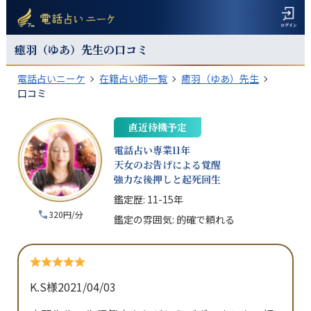
癒羽（ゆあ）
先生の口コミ
電話占いニーケ
在籍占い師一覧
癒羽（ゆあ）先生
口コミ
直近待機予定
電話占い専業11年
天女のお告げによる覚醒
強力な後押しと起死回生
鑑定歴:
11-15年
320円/分
鑑定の雰囲気:
的確で頼れる
K.S様
2021/04/03