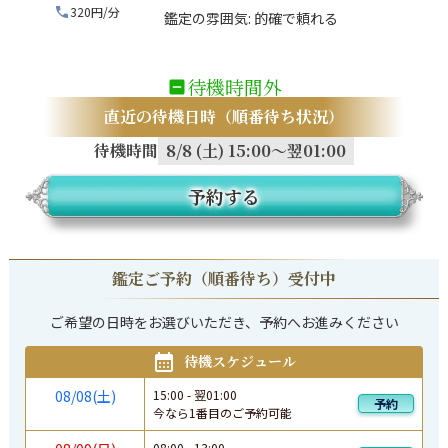
320円/分
鑑定の雰囲気:
的確で頼れる
待機時間外
直近の待機日時（順番待ち状況）
待機時間
8/8 (土) 15:00～翌01:00
予約する
鑑定ご予約（順番待ち）受付中
ご希望の日時をお選びいただき、予約へお進みください
待機スケジュール
08/08(土)
15:00
-
翌
01:00
予約
今なら1番目のご予約可能
08:00
-
13:00