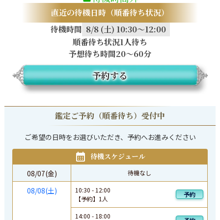
直近の待機日時（順番待ち状況）
待機時間
8/8 (土) 10:30～12:00
順番待ち状況
1人待ち
予想待ち時間
20〜60分
予約する
鑑定ご予約（順番待ち）受付中
ご希望の日時をお選びいただき、予約へお進みください
待機スケジュール
08/07(金)
待機なし
08/08(土)
10:30
-
12:00
予約
【予約】
1
人
14:00
-
18:00