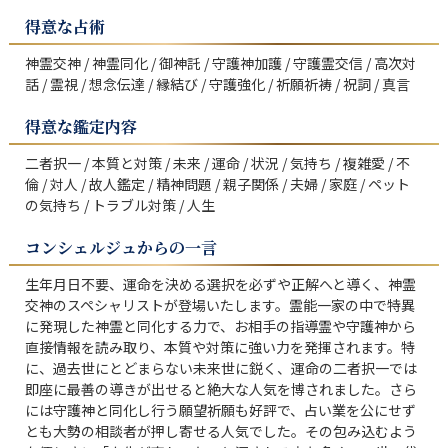
得意な占術
神霊交神 / 神霊同化 / 御神託 / 守護神加護 / 守護霊交信 / 高次対
話 / 霊視 / 想念伝達 / 縁結び / 守護強化 / 祈願祈祷 / 祝詞 / 真言
得意な鑑定内容
二者択一 / 本質と対策 / 未来 / 運命 / 状況 / 気持ち / 複雑愛 / 不
倫 / 対人 / 故人鑑定 / 精神問題 / 親子関係 / 夫婦 / 家庭 / ペット
の気持ち / トラブル対策 / 人生
コンシェルジュからの一言
生年月日不要、運命を決める選択を必ずや正解へと導く、神霊
交神のスペシャリストが登場いたします。霊能一家の中で特異
に発現した神霊と同化する力で、お相手の指導霊や守護神から
直接情報を読み取り、本質や対策に強い力を発揮されます。特
に、過去世にとどまらない未来世に鋭く、運命の二者択一では
即座に最善の導きが出せると絶大な人気を博されました。さら
には守護神と同化し行う願望祈願も好評で、占い業を公にせず
とも大勢の相談者が押し寄せる人気でした。その包み込むよう