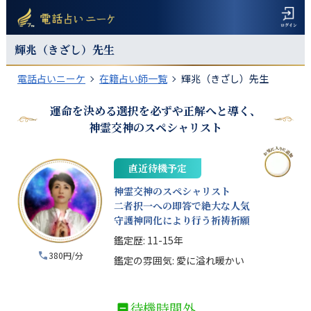
輝兆（きざし）
先生
電話占いニーケ
在籍占い師一覧
輝兆（きざし）先生
運命を決める選択を必ずや正解へと導く、
神霊交神のスペシャリスト
直近待機予定
神霊交神のスペシャリスト
二者択一への即答で絶大な人気
守護神同化により行う祈祷祈願
鑑定歴:
11-15年
380円/分
鑑定の雰囲気:
愛に溢れ暖かい
待機時間外