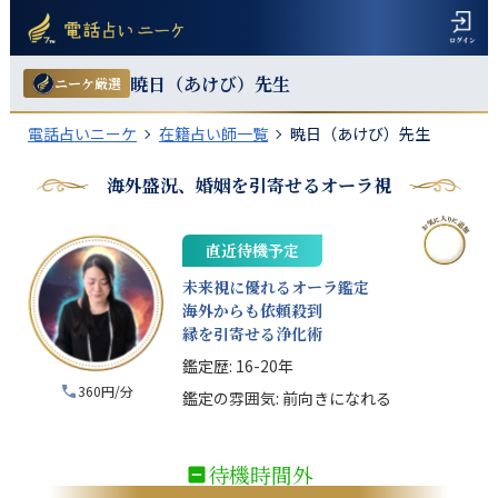
暁日（あけび）
先生
ニーケ厳選
電話占いニーケ
在籍占い師一覧
暁日（あけび）先生
海外盛況、婚姻を引寄せるオーラ視
直近待機予定
未来視に優れるオーラ鑑定
海外からも依頼殺到
縁を引寄せる浄化術
鑑定歴:
16-20年
360円/分
鑑定の雰囲気:
前向きになれる
待機時間外