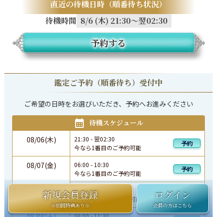
直近の待機日時（順番待ち状況）
待機時間
8/6 (木) 21:30～翌02:30
予約する
鑑定ご予約（順番待ち）受付中
ご希望の日時をお選びいただき、予約へお進みください
待機スケジュール
08/06(木)
21:30
-
翌
02:30
予約
今なら1番目のご予約可能
08/07(金)
06:00
-
10:30
予約
今なら1番目のご予約可能
22:30
-
翌
02:30
新規会員登録
ログイン
予約
今なら1番目のご予約可能
※初回特典あり※
会員の方はこちら
08/08(土)
06:00
-
11:30