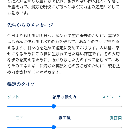
り故人対話から除霊にまで頼れ、裏表のない御人徳と、卓越し
た霊視力で、貴方を明快に好転へと導く実力派の鑑定師として
お勧めです。
先生からのメッセージ
今日よりも明るい明日へ。健やかで望む未来のために、霊視を
はじめ私に備わるすべての力を通じて、あなたの幸せに寄り添
えるよう、日々心を込めて鑑定に努めております。人は皆、幸
せになるためにこの世に生まれてきた尊い存在です。その大切
な歩みを支えるために、授かりました力のすべてをもって、あ
なたのエネルギーに満ちた笑顔と心の安らぎのために、魂を込
め向き合わせていただきます。
鑑定のタイプ
ソフト
結果の伝え方
ストレート
ユーモア
雰囲気
真面目