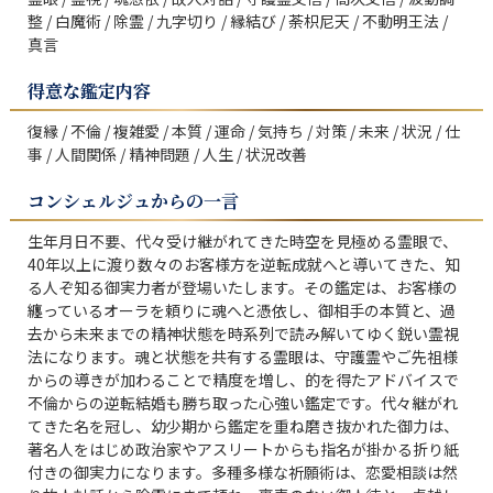
整 / 白魔術 / 除霊 / 九字切り / 縁結び / 荼枳尼天 / 不動明王法 / 
真言
得意な鑑定内容
復縁 / 不倫 / 複雑愛 / 本質 / 運命 / 気持ち / 対策 / 未来 / 状況 / 仕
事 / 人間関係 / 精神問題 / 人生 / 状況改善
コンシェルジュからの一言
生年月日不要、代々受け継がれてきた時空を見極める霊眼で、
40年以上に渡り数々のお客様方を逆転成就へと導いてきた、知
る人ぞ知る御実力者が登場いたします。その鑑定は、お客様の
纏っているオーラを頼りに魂へと憑依し、御相手の本質と、過
去から未来までの精神状態を時系列で読み解いてゆく鋭い霊視
法になります。魂と状態を共有する霊眼は、守護霊やご先祖様
からの導きが加わることで精度を増し、的を得たアドバイスで
不倫からの逆転結婚も勝ち取った心強い鑑定です。代々継がれ
てきた名を冠し、幼少期から鑑定を重ね磨き抜かれた御力は、
著名人をはじめ政治家やアスリートからも指名が掛かる折り紙
付きの御実力になります。多種多様な祈願術は、恋愛相談は然