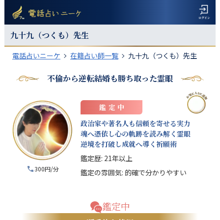
九十九（つくも）
先生
電話占いニーケ
在籍占い師一覧
九十九（つくも）先生
不倫から逆転結婚も勝ち取った霊眼
鑑定中
政治家や著名人も信頼を寄せる実力
魂へ憑依し心の軌跡を読み解く霊眼
逆境を打破し成就へ導く祈願術
鑑定歴:
21年以上
300円/分
鑑定の雰囲気:
的確で分かりやすい
鑑定中