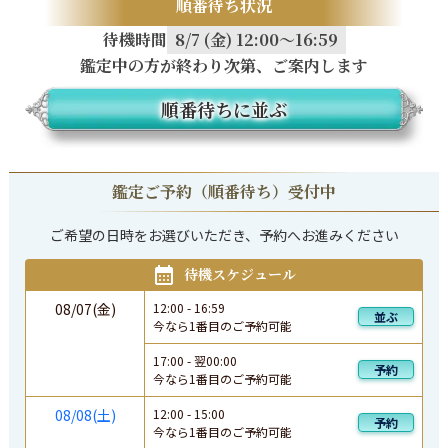
順番待ち状況
待機時間
8/7 (金) 12:00～16:59
鑑定中の方が終わり次第、ご案内します
順番待ちに並ぶ
鑑定ご予約（順番待ち）受付中
ご希望の日時をお選びいただき、予約へお進みください
待機スケジュール
08/07(金)
12:00
-
16:59
並ぶ
今なら1番目のご予約可能
17:00
-
翌
00:00
予約
今なら1番目のご予約可能
08/08(土)
12:00
-
15:00
予約
今なら1番目のご予約可能