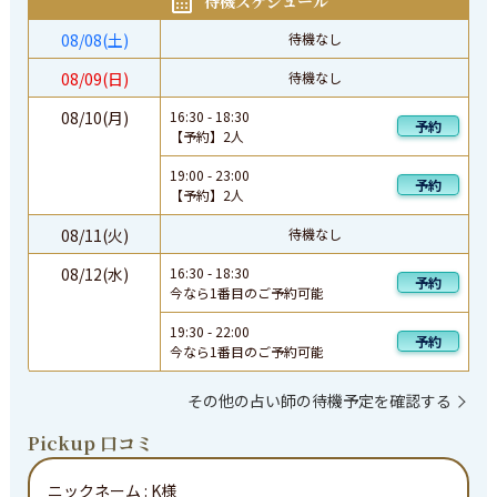
待機スケジュール
08/08(土)
待機なし
08/09(日)
待機なし
08/10(月)
16:30
-
18:30
予約
【予約】
2
人
19:00
-
23:00
予約
【予約】
2
人
08/11(火)
待機なし
08/12(水)
16:30
-
18:30
予約
今なら1番目のご予約可能
19:30
-
22:00
予約
今なら1番目のご予約可能
その他の占い師の待機予定を確認する
Pickup 口コミ
ニックネーム :
K様