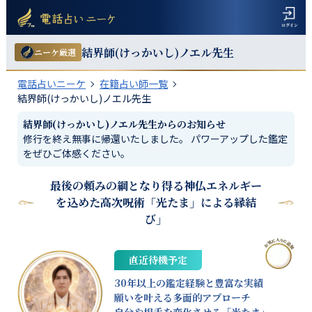
結界師(けっかいし)ノエル
先生
ニーケ厳選
電話占いニーケ
在籍占い師一覧
結界師(けっかいし)ノエル先生
結界師(けっかいし)ノエル
先生からのお知らせ
修行を終え無事に帰還いたしました。 パワーアップした鑑定
をぜひご体感ください。
最後の頼みの綱となり得る神仏エネルギー
を込めた高次呪術「光たま」による縁結
び」
直近待機予定
30年以上の鑑定経験と豊富な実績
願いを叶える多面的アプローチ