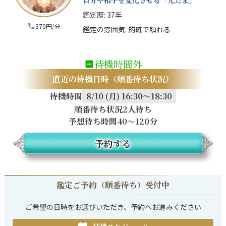
自分や相手を変化させる「光たま」
鑑定歴:
37年
370円/分
鑑定の雰囲気:
的確で頼れる
待機時間外
直近の待機日時（順番待ち状況）
待機時間
8/10 (月) 16:30～18:30
順番待ち状況
2人待ち
予想待ち時間
40〜120分
予約する
鑑定ご予約（順番待ち）受付中
ご希望の日時をお選びいただき、予約へお進みください