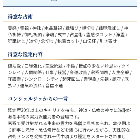
得意な占術
霊感 / 霊視 / 神託 / 水晶凝視 / 縁結び / 縁切り / 結界飛ばし / 神
仏祈祷 / 御札祈願 / 浄魂 / 式神 / 占星術 / 霊感タロット / 浄霊 / 
得意な鑑定内容
復活愛 / ご縁強化 / 恋愛問題 / 不倫 / 接点の少ない片思い / ツイ
ンレイ / 人間関係 / 仕事 / 経営 / 金運改善 / 家系問題 / 人生全般 / 
守護霊 / シンクロニシティ / 起死回生 / 霊現象 / 先祖 / 鎮守 / 厄
払い / 運気の流れ / 音信不通
コンシェルジュからの一言
鑑定歴30年以上のキャリアを持ち、神道・仏教の神々に造詣が
ある本物の実力派能力者の登場です。

家系で受け継がれる生来の霊力を高僧に見初められ、幼少期よ
り師事し滝行・念仏修行などを熱心に行われながら、天性的な
占術センスを発揮され十代中頃より鑑定をスタートされまし