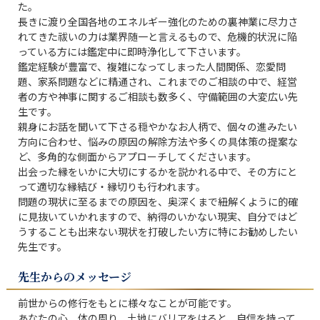
た。

長きに渡り全国各地のエネルギー強化のための裏神業に尽力さ
れてきた祓いの力は業界随一と言えるもので、危機的状況に陥
っている方には鑑定中に即時浄化して下さいます。

鑑定経験が豊富で、複雑になってしまった人間関係、恋愛問
題、家系問題などに精通され、これまでのご相談の中で、経営
者の方や神事に関するご相談も数多く、守備範囲の大変広い先
生です。

親身にお話を聞いて下さる穏やかなお人柄で、個々の進みたい
方向に合わせ、悩みの原因の解除方法や多くの具体策の提案な
ど、多角的な側面からアプローチしてくださいます。

出会った縁をいかに大切にするかを説かれる中で、その方にと
って適切な縁結び・縁切りも行われます。

問題の現状に至るまでの原因を、奥深くまで紐解くように的確
に見抜いていかれますので、納得のいかない現実、自分ではど
うすることも出来ない現状を打破したい方に特にお勧めしたい
先生です。
先生からのメッセージ
前世からの修行をもとに様々なことが可能です。

あなたの心、体の周り、土地にバリアをはると、自信を持って