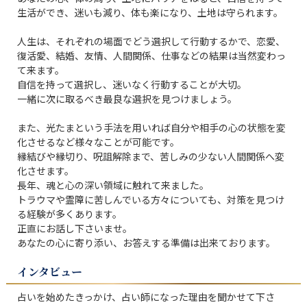
生活ができ、迷いも減り、体も楽になり、土地は守られます。

人生は、それぞれの場面でどう選択して行動するかで、恋愛、
復活愛、結婚、友情、人間関係、仕事などの結果は当然変わっ
て来ます。

自信を持って選択し、迷いなく行動することが大切。

一緒に次に取るべき最良な選択を見つけましょう。

また、光たまという手法を用いれば自分や相手の心の状態を変
化させるなど様々なことが可能です。

縁結びや縁切り、呪詛解除まで、苦しみの少ない人間関係へ変
化させます。

長年、魂と心の深い領域に触れて来ました。

トラウマや霊障に苦しんでいる方々についても、対策を見つけ
る経験が多くあります。

正直にお話し下さいませ。

あなたの心に寄り添い、お答えする準備は出来ております。
インタビュー
占いを始めたきっかけ、占い師になった理由を聞かせて下さ