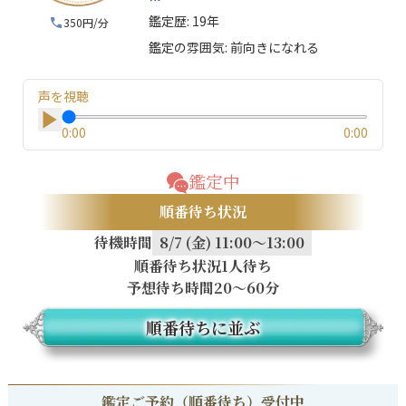
鑑定歴:
19年
350円/分
鑑定の雰囲気:
前向きになれる
声を視聴
0:00
0:00
鑑定中
順番待ち状況
待機時間
8/7 (金) 11:00～13:00
順番待ち状況
1人待ち
予想待ち時間
20〜60分
順番待ちに並ぶ
鑑定ご予約（順番待ち）受付中