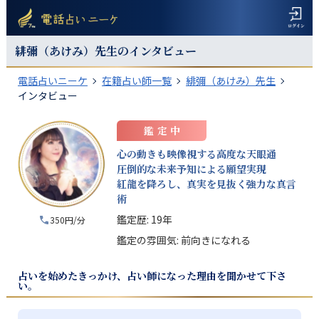
緋彌（あけみ）
先生のインタビュー
電話占いニーケ
在籍占い師一覧
緋彌（あけみ）先生
インタビュー
鑑定中
心の動きも映像視する高度な天眼通
圧倒的な未来予知による願望実現
紅龍を降ろし、真実を見抜く強力な真言
術
鑑定歴:
19年
350円/分
鑑定の雰囲気:
前向きになれる
占いを始めたきっかけ、占い師になった理由を聞かせて下さ
い。