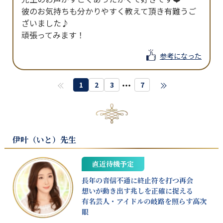
彼のお気持ちも分かりやすく教えて頂き有難うご
ざいました♪

頑張ってみます！
参考になった
・・・
1
2
3
7
伊叶（いと）
先生
直近待機予定
長年の音信不通に終止符を打つ再会
想いが動き出す兆しを正確に捉える
有名芸人・アイドルの岐路を照らす高次
眼