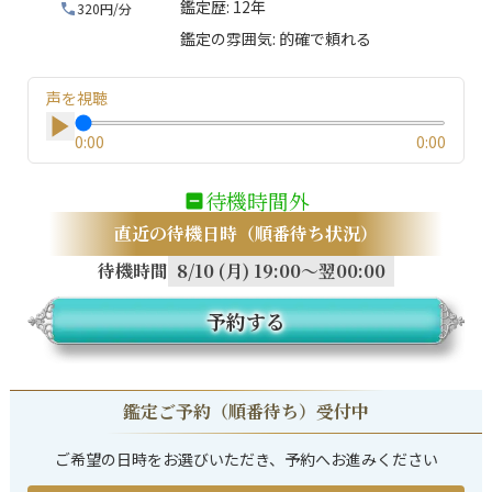
鑑定歴:
12年
320円/分
鑑定の雰囲気:
的確で頼れる
声を視聴
0:00
0:00
待機時間外
直近の待機日時（順番待ち状況）
待機時間
8/10 (月) 19:00～翌00:00
予約する
鑑定ご予約（順番待ち）受付中
ご希望の日時をお選びいただき、予約へお進みください