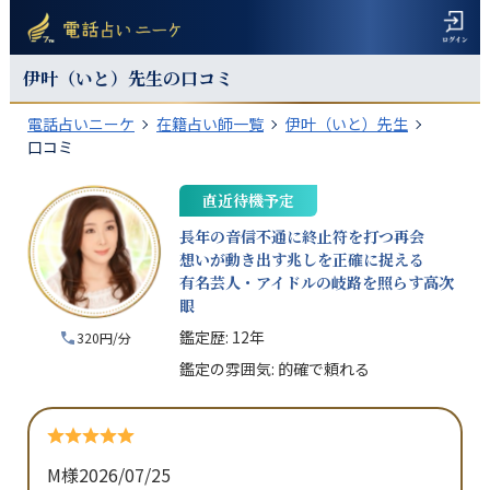
伊叶（いと）
先生の口コミ
電話占いニーケ
在籍占い師一覧
伊叶（いと）先生
口コミ
直近待機予定
長年の音信不通に終止符を打つ再会
想いが動き出す兆しを正確に捉える
有名芸人・アイドルの岐路を照らす高次
眼
鑑定歴:
12年
320円/分
鑑定の雰囲気:
的確で頼れる
M様
2026/07/25