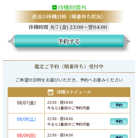
待機時間外
直近の待機日時（順番待ち状況）
待機時間
8/7 (金) 23:00～翌04:00
予約する
鑑定ご予約（順番待ち）受付中
ご希望の日時をお選びいただき、予約へお進みください
待機スケジュール
08/07(金)
23:00
-
翌
04:00
予約
今なら1番目のご予約可能
08/08(土)
22:00
-
翌
04:00
予約
今なら1番目のご予約可能
08/09(日)
22:00
-
翌
04:00
予約