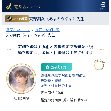
天野鈿女（あまのうずめ）
先生
ニーケ厳選
電話占いニーケ
在籍占い師一覧
天野鈿女（あまのうずめ）先生
霊魂を飛ばす呪術と霊視鑑定で複雑愛・復
縁を鑑定し、金運・仕事運の上昇させます
直近待機予定
霊魂を飛ばす呪術と霊視鑑定
複雑愛・復縁
金運・仕事運の上昇
鑑定歴:
6-10年
380円/分
鑑定の雰囲気:
愛に溢れ暖かい