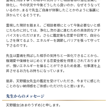
体化し、今の状況や今後どうしたら良いのか、なぜそうなって
いるのか...まるで先生ご自身が体験したことかのように脳裏に
浮かんでくるそうです。

霊視した現状を踏まえ、ご相談者様にとって今後必要ないと感
じたものに対しては、浄化し次の道に進むための具体的なアド
バイスをいただけます。さらに鑑定後も恋愛や日常で、自分ら
しさを保てるよう、エネルギーを調節しバリアを張って守って
下さるのです。

先生は霊魂を飛ばした相手の気持ちと一体化できることから、
複雑愛や復縁をはじめとする恋愛全般を得意とされております
が、強いエネルギーを操ることができるため金運、仕事運を上
昇させるお力もお持ちになっています。

是非、天野鈿女先生の鑑定を受けていただき、今までに感じた
ことのない納得感をご体感いただけたらと思います。
先生からのメッセージ
天野鈿女(あまのうずめ)と申します。
