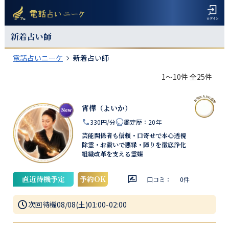
新着占い師
電話占いニーケ
新着占い師
1〜10件 全25件
宵樺（よいか）
330円/分
鑑定歴
：
20年
芸能関係者も信頼・口寄せで本心透視
除霊・お祓いで悪縁・障りを徹底浄化
組織改革を支える霊媒
直近待機予定
予約OK
口コミ：
0
件
次回待機
08/08(土)01:00-02:00