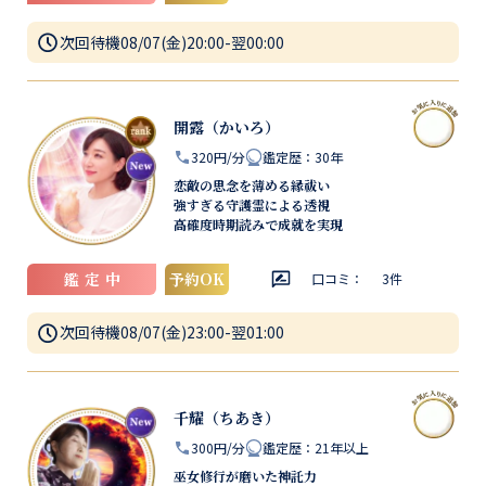
次回待機
08/07(金)20:00-翌00:00
開露（かいろ）
320円/分
鑑定歴
：
30年
恋敵の思念を薄める縁祓い
強すぎる守護霊による透視
高確度時期読みで成就を実現
鑑定中
予約OK
口コミ：
3
件
次回待機
08/07(金)23:00-翌01:00
千耀（ちあき）
300円/分
鑑定歴
：
21年以上
巫女修行が磨いた神託力