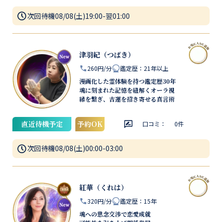
次回待機
08/08(土)19:00-翌01:00
津羽紀（つばき）
260円/分
鑑定歴
：
21年以上
漫画化した霊体験を持つ鑑定歴30年
魂に刻まれた記憶を紐解くオーラ視
縁を繋ぎ、吉運を招き寄せる真言術
直近待機予定
予約OK
口コミ：
0
件
次回待機
08/08(土)00:00-03:00
紅華（くれは）
320円/分
鑑定歴
：
15年
魂への思念交渉で恋愛成就