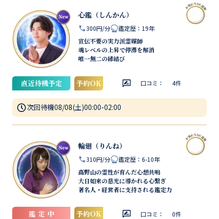
心鑑（しんかん）
300円/分
鑑定歴
：
19年
宣伝不要の実力派霊媒師
魂レベルの上昇で停滞を解消
唯一無二の縁結び
直近待機予定
予約OK
口コミ：
4
件
次回待機
08/08(土)00:00-02:00
輪廻（りんね）
310円/分
鑑定歴
：
6-10年
高野山の霊性が育んだ心想共鳴
大日如来の慈光に導かれる心繋ぎ
著名人・経営者に支持される鑑定力
鑑定中
予約OK
口コミ：
0
件