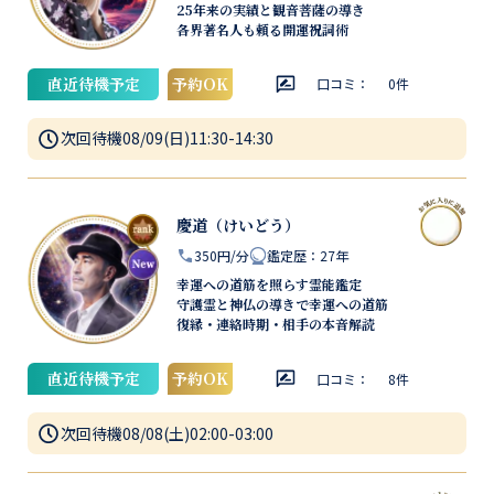
25年来の実績と観音菩薩の導き
各界著名人も頼る開運祝詞術
直近待機予定
予約OK
口コミ：
0
件
次回待機
08/09(日)11:30-14:30
慶道（けいどう）
350円/分
鑑定歴
：
27年
幸運への道筋を照らす霊能鑑定
守護霊と神仏の導きで幸運への道筋
復縁・連絡時期・相手の本音解読
直近待機予定
予約OK
口コミ：
8
件
次回待機
08/08(土)02:00-03:00