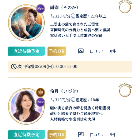
爾迦（そのか）
310円/分
鑑定歴
：
21年以上
三霊山の麓で育まれた三霊覚
官僚時代の分析力と成就へ繋ぐ祓詞
電話占い大手で上位常連の実績
直近待機予定
予約OK
口コミ：
0
件
次回待機
08/09(日)10:00-12:00
伶月（いづき）
310円/分
鑑定歴
：
18年
願い実る最良の時を見抜く時期霊視
祓いと結界で望むご縁を現実へ
人材戦略で事業再建を実現
直近待機予定
予約OK
口コミ：
5
件