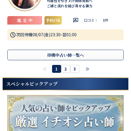
可能性を引き上げ関係発展へ
ご縁と流れを結び寄せる御力
鑑定中
予約OK
口コミ：
8
件
次回待機
08/07(金)23:30-翌01:00
待機中占い師一覧へ
1
2
3
スペシャルピックアップ