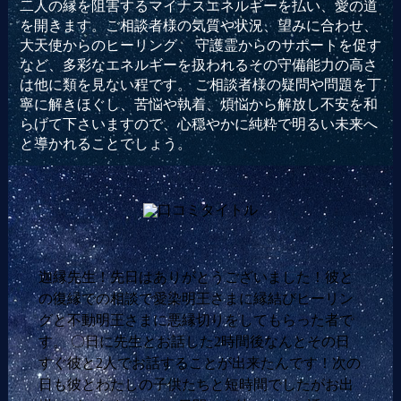
二人の縁を阻害するマイナスエネルギーを払い、愛の道
を開きます。ご相談者様の気質や状況、望みに合わせ、
大天使からのヒーリング、 守護霊からのサポートを促す
など、多彩なエネルギーを扱われるその守備能力の高さ
は他に類を見ない程です。 ご相談者様の疑問や問題を丁
寧に解きほぐし、苦悩や執着、煩悩から解放し不安を和
らげて下さいますので、心穏やかに純粋で明るい未来へ
と導かれることでしょう。
迦縁先生！先日はありがとうございました！彼と
の復縁での相談で愛染明王さまに縁結びヒーリン
グと不動明王さまに悪縁切りをしてもらった者で
す。 〇日に先生とお話した2時間後なんとその日
すぐ彼と2人でお話することが出来たんです！次の
日も彼とわたしの子供たちと短時間でしたがお出