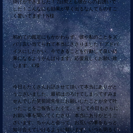
掛けができました！ 2日間とも彼からのお誘いで
した！こんなにも効果が早く出るなんてものすご
く驚いてます！N様
初めての鑑定にもかかわらず、彼や私のことをズ
バリ言い当てられて本当にささりました！ アドバ
イスにしたかい、今できることを行動して良い結
果になるようがんばります。応援宜しくお願い致
します。C様
今日もたくさんお話させて頂いて本当にありがと
うございました。最初はのろけてしまってすみま
せんでした笑前回先生にお願いしたことが全て叶
ったことをご報告したくて。 そして今日もさらに
お願い事を聞いてくださり、本当にありがとうご
ざいます。ちゃんと会って、お互いの事をもっと
知り合えていけるように願います。いつも明るく