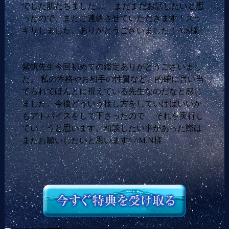
でした肌たちました…。 まだまだお話したいと思
ったので、またご連絡させていただきます！スッ
キリしました。ありがとうございました！A.S様
紫帆先生今回初めての鑑定ありがとうございまし
た。 私の性格やお相手の性質など、的確に言い当
てられてほんとに視えている先生なのだなと感じ
ました。今後どういう接し方をしていけばいいか
もアドバイスをして下さったので、 それを実行し
ていこうと思います。相談したい事があった際は
またお願いしたいと思います^ ^M.N様