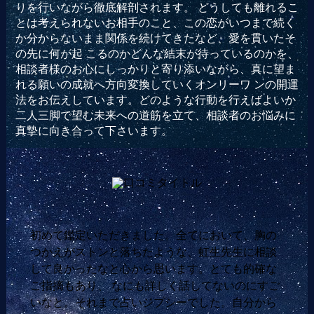
りを行いながら徹底解剖されます。 どうしても離れるこ
とは考えられないお相手のこと、この恋がいつまで続く
か分からないまま関係を続けてきたなど、愛を貫いたそ
の先に何が起 こるのかどんな結末が待っているのかを、
相談者様のお心にしっかりと寄り添いながら、真に望ま
れる願いの成就へ方向変換していくオンリーワ ンの開運
法をお伝えしています。どのような行動を行えばよいか
二人三脚で望む未来への道筋を立て、相談者のお悩みに
真摯に向き合って下さいます。
初めて鑑定いただきました。全てにおいて、胸の
つかえがストンと落ちたような、虹生先生に相談
して良かったなと心から思います。とても的確な
ご指摘もあり、 なにも詳しく話してないのにすご
いなと。それまで占いジプシーでした。自分から