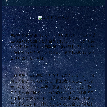
初めての鑑定 ありがとうございました！ホント 先
生の言われた通り答え合わせになってました！笑
やっぱりか！という確認ができた感じです。また
不安になったときなどお電話しますね♪ありがとう
ございました。N様
しほ先生今日は鑑定ありがとうございました。名
前しか伝えていないのに、既婚者であることなど
全てわかっていて本当に驚きました。 また、彼の
ことを一番に聞きたかったのと同時に、仕事のこ
とも悩んでおりそれが自分自身の中にあるモヤモ
ヤであることも、話していないのに全てお見通し