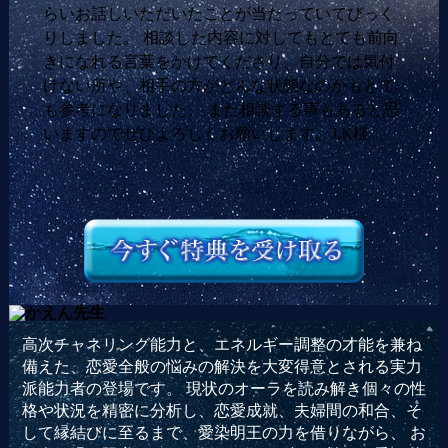
らいお話しいただいたことが当たっていてびっく
りしました。 相談した内容に対してもとても前向
きになれる言葉をかけてくださり、自分では気付
けない所や、相手の方がどんな状態なのかもとて
も参考になりました。 また相談する事もあると思
いますのでぜひよろしくお願いします。J.K様
高次チャネリング能力と、エネルギー調整の才能を兼ね
備えた、恋愛全般の悩みの解決を大変得意とされる実力
派能力者の登場です。 現状のオーラを読み解き個々の性
格や状況を精密に分析し、恋愛成就、夫婦間の和合、そ
して縁結びに至るまで、愛染明王の力を借りながら、 お