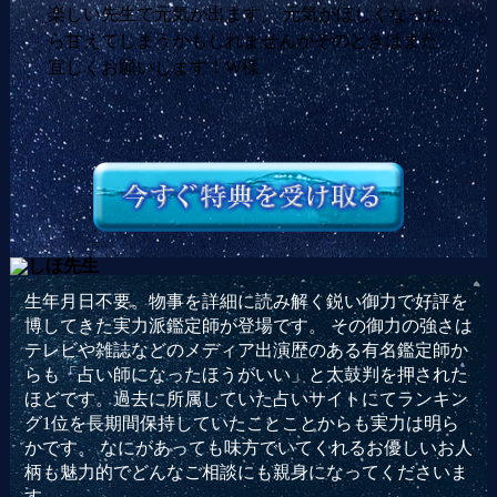
楽しい先生で元気が出ます。 元気がほしくなった
ら甘えてしまうかもしれませんがそのときはまた
宜しくお願いします！W様
生年月日不要。物事を詳細に読み解く鋭い御力で好評を
博してきた実力派鑑定師が登場です。 その御力の強さは
テレビや雑誌などのメディア出演歴のある有名鑑定師か
らも「占い師になったほうがいい」と太鼓判を押された
ほどです。過去に所属していた占いサイトにてランキン
グ1位を長期間保持していたことことからも実力は明ら
かです。 なにがあっても味方でいてくれるお優しいお人
柄も魅力的でどんなご相談にも親身になってくださいま
す。