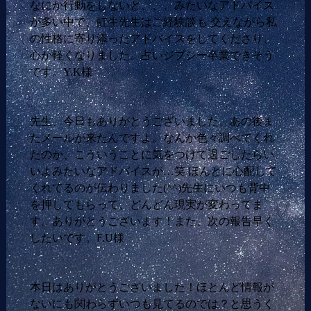
なにか行動をしないと、、、みたいなアドバイス
が多い中で、虹生先生はご経験談も 交えながら私
の性格に寄り添ったアドバイスをしてくださり、
心が軽くなりました。占いジプシー卒業できそう
です。Y.K様
先生、今日もありがとうございました。あの後ま
たメールが来たんですよ。なんか色々調べてくれ
たのか、こういうことに気をつけて過ごしたらい
いよみたいなアドバイスが…笑 ほんとに心配して
くれてるのが伝わりました(^^)先生にいつも背中
を押してもらって、どんどん現実が変わってま
す。ありがとうございます！また、次の報告早く
したいです。F.U様
本日はありがとうございました！ほとんど情報が
ないにも関わらずいつも見てるのでは？と思うく