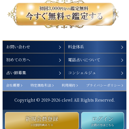
お問い合わせ
料金体系
初めての方へ
電話占いについて
占い師募集
コンシェルジュ
会社概要
特定商取引法
利用規約
プライバシーポリシー
Copyright © 2019-
2026
clewl All Rights Reserved.
新規会員登録
ログイン
※初回特典あり※
会員の方はこちら