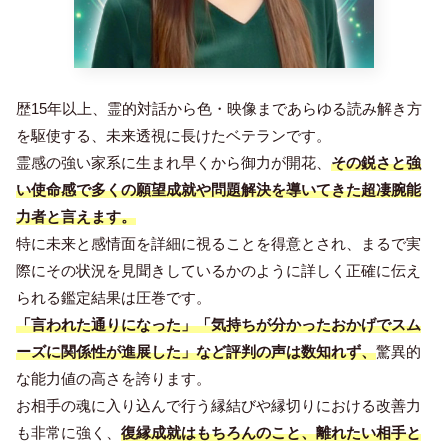
歴15年以上、霊的対話から色・映像まであらゆる読み解き方
を駆使する、未来透視に長けたベテランです。
霊感の強い家系に生まれ早くから御力が開花、
その鋭さと強
い使命感で多くの願望成就や問題解決を導いてきた超凄腕能
力者と言えます。
特に未来と感情面を詳細に視ることを得意とされ、まるで実
際にその状況を見聞きしているかのように詳しく正確に伝え
られる鑑定結果は圧巻です。
「言われた通りになった」「気持ちが分かったおかげでスム
ーズに関係性が進展した」など評判の声は数知れず、
驚異的
な能力値の高さを誇ります。
お相手の魂に入り込んで行う縁結びや縁切りにおける改善力
も非常に強く、
復縁成就はもちろんのこと、離れたい相手と