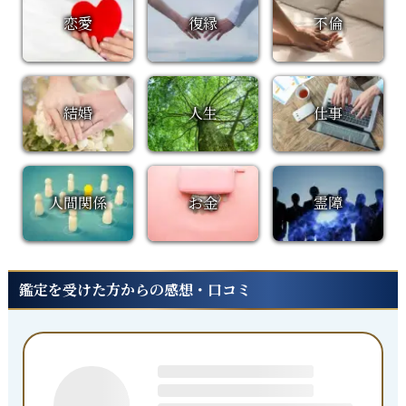
恋愛
復縁
不倫
結婚
人生
仕事
人間関係
お金
霊障
鑑定を受けた方からの感想・口コミ