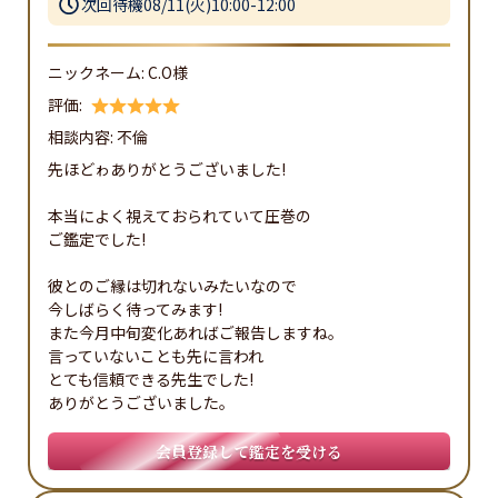
次回待機
08/11(火)10:00-12:00
ニックネーム:
C.O様
評価:
相談内容:
不倫
先ほどゎありがとうございました!

本当によく視えておられていて圧巻の

ご鑑定でした!

彼とのご縁は切れないみたいなので

今しばらく待ってみます!

また今月中旬変化あればご報告しますね。

言っていないことも先に言われ

とても信頼できる先生でした!

ありがとうございました。
会員登録して鑑定を受ける