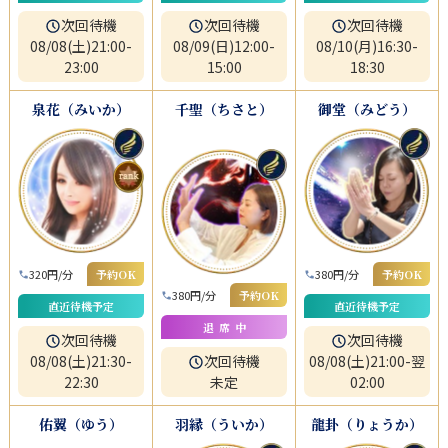
次回待機
次回待機
次回待機
08/08(土)21:00-
08/09(日)12:00-
08/10(月)16:30-
23:00
15:00
18:30
泉花（みいか）
千聖（ちさと）
御堂（みどう）
320円/分
予約OK
380円/分
予約OK
380円/分
予約OK
直近待機予定
直近待機予定
退席中
次回待機
次回待機
08/08(土)21:30-
次回待機
08/08(土)21:00-翌
22:30
未定
02:00
佑翼（ゆう）
羽縁（ういか）
龍卦（りょうか）