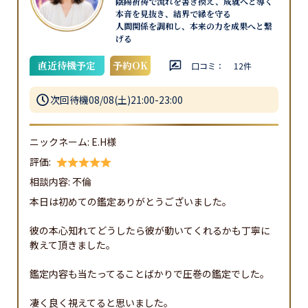
陰陽祈祷で流れを書き換え、成就へと導く
本音を見抜き、結界で縁を守る
人間関係を調和し、本来の力を成果へと繋
げる
直近待機予定
予約OK
口コミ：
12
件
次回待機
08/08(土)21:00-23:00
ニックネーム:
E.H様
評価:
相談内容:
不倫
本日は初めての鑑定ありがとうございました。

彼の本心知れてどうしたら彼が動いてくれるかも丁寧に
教えて頂きました。

鑑定内容も当たってることばかりで圧巻の鑑定でした。

凄く良く視えてると思いました。
