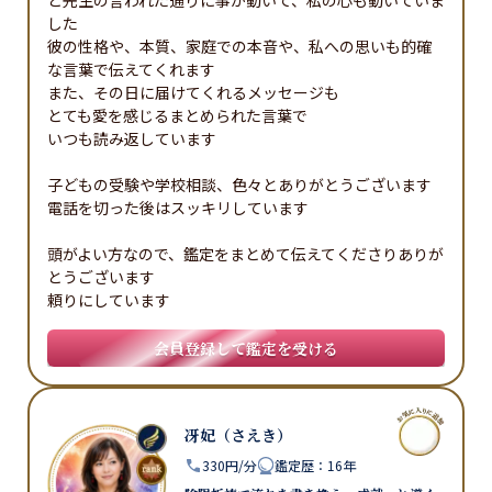
と先生の言われた通りに事が動いて、私の心も動いていま
した

彼の性格や、本質、家庭での本音や、私への思いも的確
な言葉で伝えてくれます

また、その日に届けてくれるメッセージも

とても愛を感じるまとめられた言葉で

いつも読み返しています

子どもの受験や学校相談、色々とありがとうございます

電話を切った後はスッキリしています

頭がよい方なので、鑑定をまとめて伝えてくださりありが
とうございます

会員登録して鑑定を受ける
冴妃（さえき）
330円/分
鑑定歴
：
16年