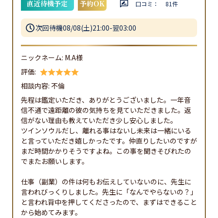
直近待機予定
予約OK
口コミ：
81
件
次回待機
08/08(土)21:00-翌03:00
ニックネーム:
M.A様
評価:
相談内容:
不倫
先程は鑑定いただき、ありがとうございました。一年音
信不通で遠距離の彼の気持ちを見ていただきました。返
信がない理由も教えていただき少し安心しました。

ツインソウルだし、離れる事はないし未来は一緒にいる
と言っていただき嬉しかったです。仲直りしたいのですが
まだ時間かかりそうですよね。この事を聞きそびれたの
でまたお願いします。

仕事（副業）の件は何もお伝えしていないのに、先生に
言われびっくりしました。先生に「なんでやらないの？」
と言われ背中を押してくださったので、まずはできること
から始めてみます。
