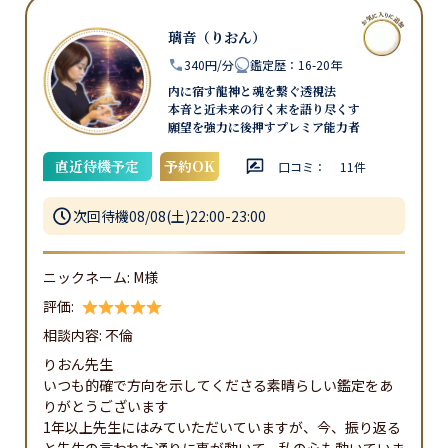
璃音（りおん）
340円/分
鑑定歴
：
16-20年
内に宿す龍神と魂を繋ぐ透視法
本音と近未来の行く末を語り尽くす
願望を強力に後押すプレミア能力者
直近待機予定
予約OK
口コミ：
11
件
次回待機
08/08(土)22:00-23:00
ニックネーム:
M様
評価:
相談内容:
不倫
りおん先生

いつも的確で方向を示してくださる素晴らしい鑑定をあ
りがとうございます

1年以上先生にはみていただいていますが、今、振り返る