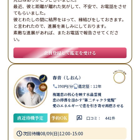
最近、彼と距離が離れた気がして、不安で、お電話をさせ
てもらいました。

彼とわたしの間に結界をはって、縁結びをしておきます。

と言われたので、進展を楽しみにしております。

素敵な進展があれば、またお電話で報告させてくださ
い。
会員登録して鑑定を受ける
春音（しおん）
390円/分
鑑定歴
：
12年
複雑恋の核心を映す水晶霊視
恋の停滞を溶かす“第二チャクラ覚醒”
愛のエネルギーで恋を引き寄せ再燃させる
直近待機予定
予約OK
口コミ：
441
件
次回待機
08/09(日)12:00-15:00