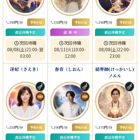
390円/分
予約OK
350円/分
予約OK
340円/分
予約OK
直近待機予定
退席中
直近待機予定
次回待機
次回待機
次回待機
08/08(土)21:00-翌
08/11(火)10:00-
08/08(土)22:00-
03:00
12:00
23:00
冴妃（さえき）
春音（しおん）
結界師(けっかいし)
ノエル
330円/分
予約OK
390円/分
予約OK
370円/分
予約OK
直近待機予定
直近待機予定
直近待機予定