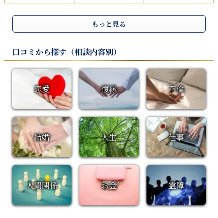
もっと見る
口コミから探す（相談内容別）
恋愛
復縁
不倫
結婚
人生
仕事
人間関係
お金
霊障