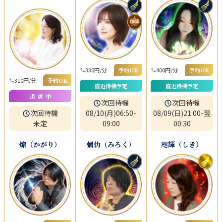
330円/分
予約OK
400円/分
予約OK
310円/分
予約OK
直近待機予定
直近待機予定
退席中
次回待機
次回待機
次回待機
08/10(月)06:50-
08/09(日)21:00-翌
未定
09:00
00:30
燎（かがり）
彌仂（みろく）
咫輝（しき）