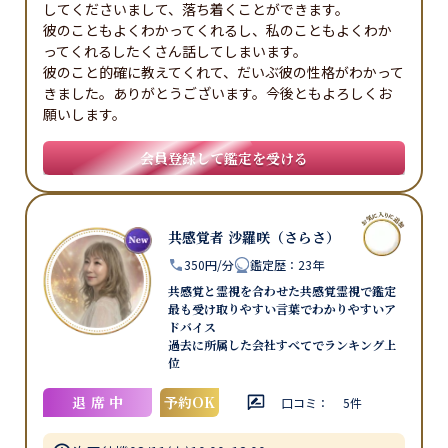
してくださいまして、落ち着くことができます。

彼のこともよくわかってくれるし、私のこともよくわか
ってくれるしたくさん話してしまいます。

彼のこと的確に教えてくれて、だいぶ彼の性格がわかって
きました。ありがとうございます。今後ともよろしくお
願いします。
会員登録して鑑定を受ける
共感覚者 沙羅咲（さらさ）
350円/分
鑑定歴
：
23年
共感覚と霊視を合わせた共感覚霊視で鑑定
最も受け取りやすい言葉でわかりやすいア
ドバイス
過去に所属した会社すべてでランキング上
位
退席中
予約OK
口コミ：
5
件