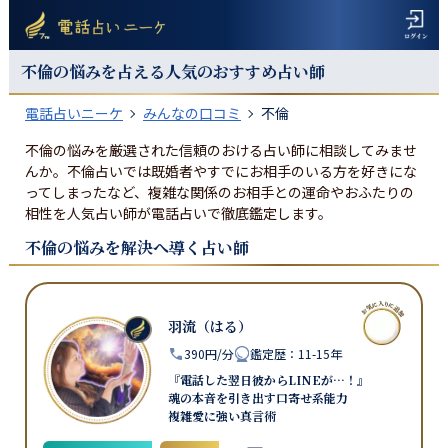
不倫の悩みを占える人気のおすすめ占い師
電話占いニーケ
みんなの口コミ
不倫
不倫の悩みを厳選された信頼のおける占い師に相談してみませ
んか。不倫占いでは既婚者やすでにお相手のいる方を好きにな
ってしまったなど、複雑な関係のお相手との運命やおふたりの
相性を人気占い師が電話占いで徹底鑑定します。
不倫の悩みを解決へ導く占い師
羽流（はる）
390円/分
鑑定歴
：
11-15年
『電話した翌日彼からLINEが…！』
魂の本音を引き出す口寄せ系能力
複雑愛に強い真言術