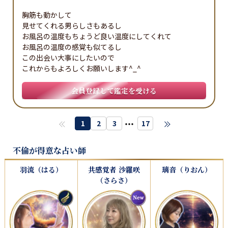
胸筋も動かして

見せてくれる男らしさもあるし

お風呂の温度もちょうど良い温度にしてくれて

お風呂の温度の感覚も似てるし

この出会い大事にしたいので

これからもよろしくお願いします^_^
会員登録して鑑定を受ける
・・・
1
2
3
17
不倫が得意な占い師
羽流（はる）
共感覚者 沙羅咲
璃音（りおん）
（さらさ）