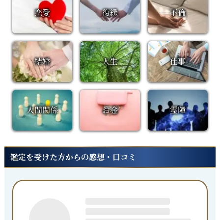
恋愛
復縁
不倫
結婚
人生
仕事
人間関係
お金
霊障
鑑定を受けた方からの感想・口コミ