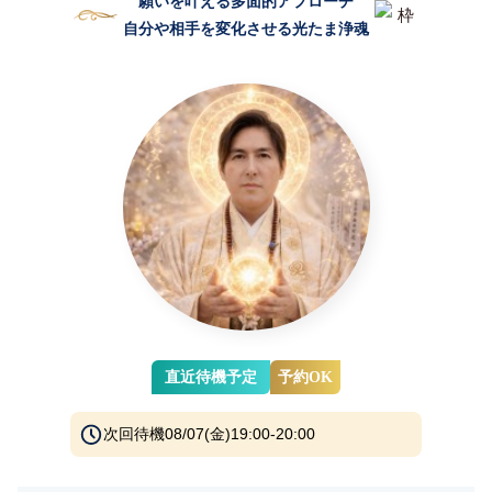
願いを叶える多面的アプローチ
自分や相手を変化させる光たま浄魂
直近待機予定
予約OK
次回待機
08/07(金)19:00-20:00