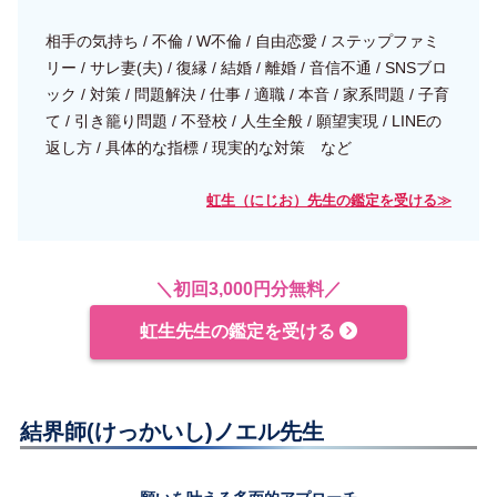
相手の気持ち / 不倫 / W不倫 / 自由恋愛 / ステップファミ
リー / サレ妻(夫) / 復縁 / 結婚 / 離婚 / 音信不通 / SNSブロ
ック / 対策 / 問題解決 / 仕事 / 適職 / 本音 / 家系問題 / 子育
て / 引き籠り問題 / 不登校 / 人生全般 / 願望実現 / LINEの
返し方 / 具体的な指標 / 現実的な対策 など
虹生（にじお）先生の鑑定を受ける≫
＼初回3,000円分無料／
虹生先生の鑑定を受ける
結界師(けっかいし)ノエル先生