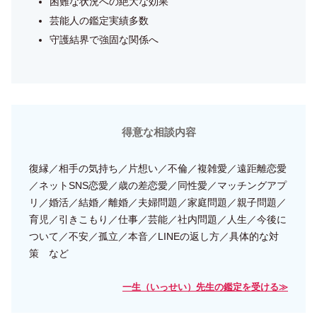
困難な状況への絶大な効果
芸能人の鑑定実績多数
守護結界で強固な関係へ
得意な相談内容
復縁／相手の気持ち／片想い／不倫／複雑愛／遠距離恋愛
／ネットSNS恋愛／歳の差恋愛／同性愛／マッチングアプ
リ／婚活／結婚／離婚／夫婦問題／家庭問題／親子問題／
育児／引きこもり／仕事／芸能／社内問題／人生／今後に
ついて／不安／孤立／本音／LINEの返し方／具体的な対
策 など
一生（いっせい）先生の鑑定を受ける≫