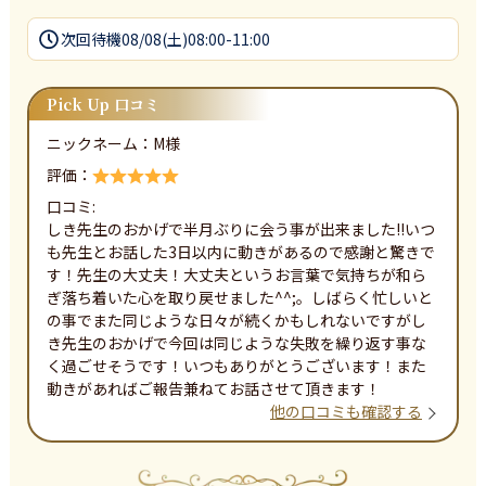
次回待機
08/08(土)08:00-11:00
Pick Up 口コミ
ニックネーム：
M
様
評価：
口コミ:
しき先生のおかげで半月ぶりに会う事が出来ました!!いつ
も先生とお話した3日以内に動きがあるので感謝と驚きで
す！先生の大丈夫！大丈夫というお言葉で気持ちが和ら
ぎ落ち着いた心を取り戻せました^^;。しばらく忙しいと
の事でまた同じような日々が続くかもしれないですがし
き先生のおかげで今回は同じような失敗を繰り返す事な
く過ごせそうです！いつもありがとうございます！また
動きがあればご報告兼ねてお話させて頂きます！
他の口コミも確認する