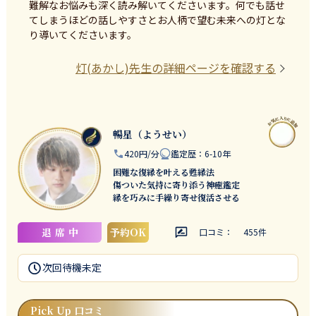
難解なお悩みも深く読み解いてくださいます。何でも話せ
てしまうほどの話しやすさとお人柄で望む未来への灯とな
り導いてくださいます。
灯(あかし)
先生の詳細ページを確認する
暢星（ようせい）
420円/分
鑑定歴
：
6-10年
困難な復縁を叶える甦縁法
傷ついた気持に寄り添う神癒鑑定
縁を巧みに手繰り寄せ復活させる
退席中
予約OK
口コミ：
455
件
次回待機
未定
Pick Up 口コミ