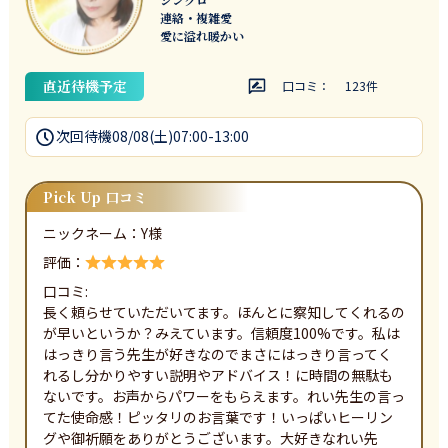
連絡・複雑愛
愛に溢れ暖かい
直近待機予定
口コミ：
123
件
次回待機
08/08(土)07:00-13:00
Pick Up 口コミ
ニックネーム：
Y
様
評価：
口コミ:
長く頼らせていただいてます。ほんとに察知してくれるの
が早いというか？みえています。信頼度100%です。私は
はっきり言う先生が好きなのでまさにはっきり言ってく
れるし分かりやすい説明やアドバイス！に時間の無駄も
ないです。お声からパワーをもらえます。れい先生の言っ
てた使命感！ピッタリのお言葉です！いっぱいヒーリン
グや御祈願をありがとうございます。大好きなれい先