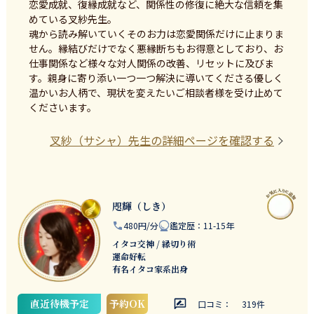
恋愛成就、復縁成就など、関係性の修復に絶大な信頼を集
めている叉紗先生。

魂から読み解いていくそのお力は恋愛関係だけに止まりま
せん。縁結びだけでなく悪縁断ちもお得意としており、お
仕事関係など様々な対人関係の改善、リセットに及びま
す。親身に寄り添い一つ一つ解決に導いてくださる優しく
温かいお人柄で、現状を変えたいご相談者様を受け止めて
くださいます。
叉紗（サシャ）
先生の詳細ページを確認する
咫輝（しき）
480円/分
鑑定歴
：
11-15年
イタコ交神 / 縁切り術
運命好転
有名イタコ家系出身
直近待機予定
予約OK
口コミ：
319
件