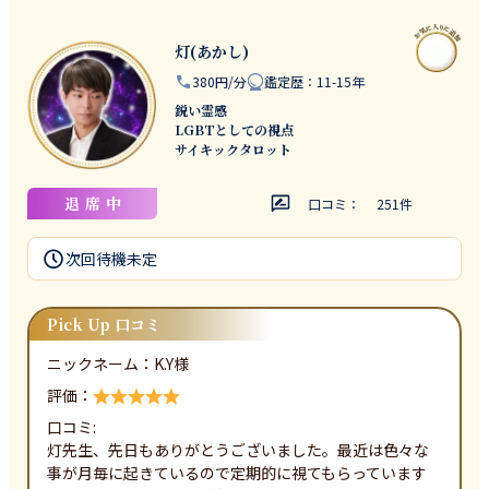
灯(あかし)
380円/分
鑑定歴
：
11-15年
鋭い霊感
LGBTとしての視点
サイキックタロット
退席中
口コミ：
251
件
次回待機
未定
Pick Up 口コミ
ニックネーム：
K.Y
様
評価：
口コミ:
灯先生、先日もありがとうございました。最近は色々な
事が月毎に起きているので定期的に視てもらっています