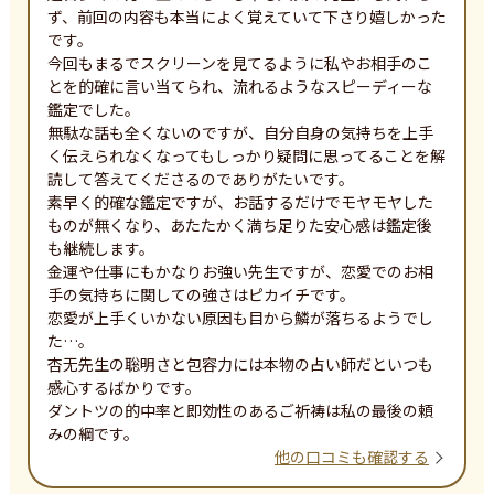
ず、前回の内容も本当によく覚えていて下さり嬉しかった
です。

今回もまるでスクリーンを見てるように私やお相手のこ
とを的確に言い当てられ、流れるようなスピーディーな
鑑定でした。

無駄な話も全くないのですが、自分自身の気持ちを上手
く伝えられなくなってもしっかり疑問に思ってることを解
読して答えてくださるのでありがたいです。

素早く的確な鑑定ですが、お話するだけでモヤモヤした
ものが無くなり、あたたかく満ち足りた安心感は鑑定後
も継続します。

金運や仕事にもかなりお強い先生ですが、恋愛でのお相
手の気持ちに関しての強さはピカイチです。

恋愛が上手くいかない原因も目から鱗が落ちるようでし
た…。

杏无先生の聡明さと包容力には本物の占い師だといつも
感心するばかりです。

ダントツの的中率と即効性のあるご祈祷は私の最後の頼
みの綱です。
他の口コミも確認する