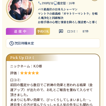
390円/分
鑑定歴
：
16年
バリ最高位の日本人シャーマン
マントラの最高峰「ガヤトリーマントラ」を唱
え魂浄化と因縁解決
お相手様の心理と情景を降ろし復活愛へと導く
退席中
予約OK
口コミ：
87
件
次回待機
未定
Pick Up 口コミ
ニックネーム：
K.O
様
評価：
口コミ:
前回の鑑定から数日でご祈祷の効果と思われる結果（金
運アップ）が出たので、お礼とご報告を兼ねて入らせて
頂きました。

あまりにも早い効果で、びっくりしてしまいました…。

連日多くの方が並んでらっしゃる人気の先生にも関わら