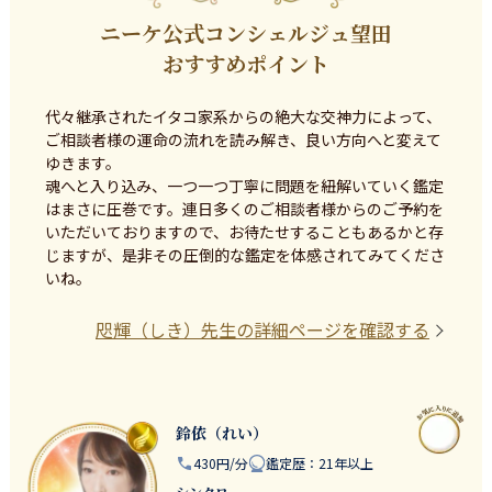
ニーケ公式コンシェルジュ望田
おすすめポイント
代々継承されたイタコ家系からの絶大な交神力によって、
ご相談者様の運命の流れを読み解き、良い方向へと変えて
ゆきます。

魂へと入り込み、一つ一つ丁寧に問題を紐解いていく鑑定
はまさに圧巻です。連日多くのご相談者様からのご予約を
いただいておりますので、お待たせすることもあるかと存
じますが、是非その圧倒的な鑑定を体感されてみてくださ
いね。
咫輝（しき）
先生の詳細ページを確認する
鈴依（れい）
430円/分
鑑定歴
：
21年以上
シンクロ