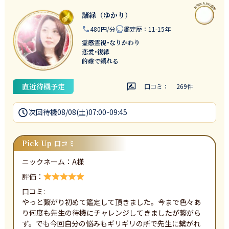
諸縁（ゆかり）
480円/分
鑑定歴
：
11-15年
霊感霊視･なりかわり
恋愛･復縁
的確で頼れる
直近待機予定
口コミ：
269
件
次回待機
08/08(土)07:00-09:45
Pick Up 口コミ
ニックネーム：
A
様
評価：
口コミ:
やっと繋がり初めて鑑定して頂きました。今まで色々あ
り何度も先生の待機にチャレンジしてきましたが繋がら
ず。でも今回自分の悩みもギリギリの所で先生に繋がれ