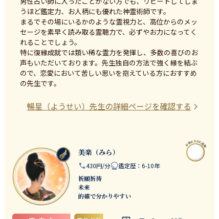
男性占い師に入ったことがない方でも、リピートしてしま
うほど鑑定力、お人柄にも優れた神霊術師です。

まるでその場にいるかのような霊視力と、高位からのメッ
セージを素早く読み取る霊聴力で、必ずやお力になってく
れることでしょう。

特に復縁成就では類い稀な霊力を発揮し、多数の喜びのお
声もいただいております。先生独自の方法で強く縁を結ぶ
ので、恋愛において苦しい思いを抱えている方におすすめ
の先生です。
暢星（ようせい）
先生の詳細ページを確認する
美楽（みら）
430円/分
鑑定歴
：
6-10年
祈願祈祷
未来
的確で分かりやすい