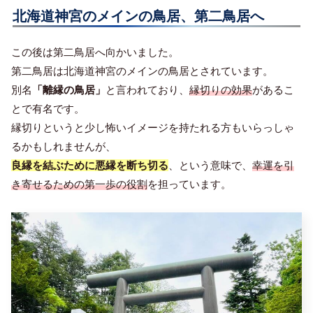
北海道神宮のメインの鳥居、第二鳥居へ
この後は第二鳥居へ向かいました。
第二鳥居は北海道神宮のメインの鳥居とされています。
別名
「離縁の鳥居」
と言われており、
縁切りの効果
があるこ
とで有名です。
縁切りというと少し怖いイメージを持たれる方もいらっしゃ
るかもしれませんが、
良縁を結ぶために悪縁を断ち切る
、という意味で、
幸運を引
き寄せるための第一歩の役割
を担っています。